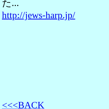
た...
http://jews-harp.jp/
<<<BACK