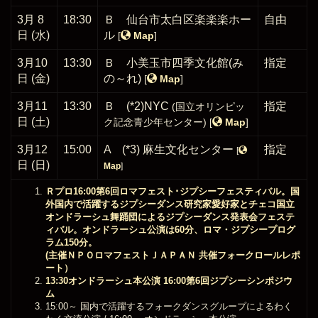
3月 8
18:30
Ｂ 仙台市太白区楽楽楽ホー
自由
日 (水)
ル
[
Map
]
3月10
13:30
Ｂ 小美玉市四季文化館(み
指定
日 (金)
の～れ)
[
Map
]
3月11
13:30
Ｂ (*2)NYC
指定
(国立オリンピッ
日 (土)
ク記念青少年センター)
[
Map
]
3月12
15:00
A (*3) 麻生文化センター
指定
[
日 (日)
Map
]
Ｒプロ16:00第6回ロマフェスト･ジプシーフェスティバル。国
外国内で活躍するジプシーダンス研究家愛好家とチェコ国立
オンドラーシュ舞踊団によるジプシーダンス発表会フェステ
ィバル。オンドラーシュ公演は60分、ロマ・ジプシープログ
ラム150分。
(主催ＮＰＯロマフェストＪＡＰＡＮ 共催フォークロールレポ
ート）
13:30オンドラーシュ本公演 16:00第6回ジプシーシンポジウ
ム
15:00～ 国内で活躍するフォークダンスグループによるわく