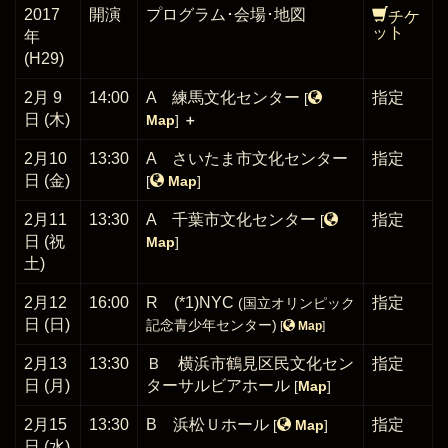
チケ
2017
開演
プログラム･会場
･地図
ット
年
(H29)
2月 9
14:00
A 練馬文化センター
指定
[
日 (木)
Map
]
＋
2月10
13:30
A さいたま市文化センター
指定
日 (金)
[
Map
]
2月11
13:30
A 千葉市文化センター
指定
[
日 (祝
Map
]
土)
2月12
16:00
R (*1)NYC
指定
(国立オリンピック
日 (日)
記念青少年センター)
[
Map
]
2月13
13:30
Ｂ 横浜市鶴見区民文化セン
指定
日 (月)
ターサルビアホール
[
Map
]
2月15
13:30
B 浜松Ｕホール
指定
[
Map
]
日 (水)