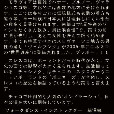
モラヴィアは複雑でハナー、ブルノー、ヴァラ
シュスコ等、文化的には多数の地方に分けられま
す。ここでは各村ごとに伝統様式も衣装の着方も
違う等、単一民族の日本人には理解しにくい部分
が数多く見受けられます。南部は“地元特産のワ
インをたくさん飲み、男は喉自慢”で、踊りの前
に唄が先行し、あとで女性を呼んで踊り始めま
す。中でも特筆すべきはスロヴァーツコ地方の男
性の踊り「ヴェルブンク」が2005 年にユネスコ
の“世界遺産”に登録されました。ブラボー！！！
スレスコは、ポーランドだった時代が永く、文
化の面での影響が大きく見られます。最近踊って
いる「チェシノク」はチェコの「スタロダーヴニ
ー」とポーランドの「ポロネーズ」が合体し、ス
レスコの歴史を物語っているような踊りと言えま
す。
チェコで圧倒的な人気の“オンドラーシュ”、日
本公演を大いに期待しています。
フォークダンス・インストラクター 鵜澤敏