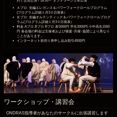
わく交流公演 / 16:00～ オンドラーシュ本公演
Ａプロ: 全編エレガンス＆パワーフォークロールプログラム
(プログラム詳細１月3０日発表）
Ｂプロ: 全編オルテンティック＆パワーフォークロールプログ
ラム(プログラム詳細１月3０日発表）
料金 Aプロ Bプロ Rプロ 各5000円 学生3000円 小中高生1500
円 各会場の料金は主催者および後援･共催･協賛により異なり
ことがあります。
インターネット前売り券申し込み割引4500円
ワークショップ・講習会
ONDRAS指導者があなたのサークルに出張講習します