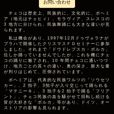
お問い合わせ
チェコは歴史上、民族的に、文化的に、ボヘミ
ア（地元はチェヒィ）、モラヴィア、スレスコの
3 地方に分けられ、民族舞踊にも大きな違いが見
られます。
私は機会があり、1997年12月ドゥヴォラナが
プラハで開催したクリスマスＦＤセミナーに参加
しました。それまで「ドウドレブスカ・ポルカ」
位しか踊っていませんでしたが、これを機にチェ
コの踊りに魅了され、10 年間チェコに通いつづ
け、地方ごとの其々の違い、奥の深さ、膨大な量
が判りはじめて、圧倒されています。
ボヘミアは、代表的な民族ワルツの「ソウセツ
カー」、2 拍子、3拍子が入り交じって踊られる
「マテニーキ」、3 拍子を2 拍子で踊る「フリア
ント」、チェコ民族の血を騒がせて回転し続ける
皆が大好きな「ポルカ」等があり、ドイツ、オー
ストリアの影響も見られます。