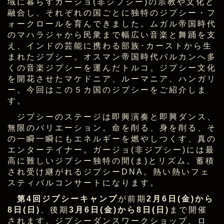
域に暮らすガージョ(非ジプシー)の宗教や文化と
融合し、それぞれの国ごとに独特のジプシー・フ
ォークロールを育んできました。ムガル帝国時代
のマハラジャから民衆まで幅広い音楽と舞踊を支
え、インドの芸能に携わる部族･カーストから生
まれたジプシー。オスマン帝国時代バルカンへ多
くの音楽ジプシーを運んだトルコ。ジプシー文化
を開花させたマケドニア、ルーマニア、ハンガリ
ー。今回はこの５カ国のジプシーをご紹介しま
す。
ジプシーのステージは即興演奏と即興ダンス、
無限のバリエーション。命を削る、身を削る、そ
の一瞬一瞬にもエネルギーを燃やしつくす、真の
エンターテイナー。ガージョ(非ジプシー)には最
高に難しいジプシー独特の間(ま)とリズム。蓄積
され受け継がれるジプシーDNA。熱い熱いフェ
スティバルコンサートになります。
第4回ジプシーキャンプ
が前期
2月6日(金)から
8日(日)
、後期
3月6日(金)から8日(日)
まで開催
されます。ジプシーダンスワークショップ、ロ