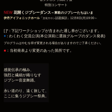
特別コンサート
NEW
花開くジプシーダンス
～東欧のジプシーたちはいま
伊丹アイフォニックホール
「
話題探訪」12月8日(月)19:00～
文化サロン
[ ]* : 下記ワークショップが含まれた通し券がございます。
+
: わくわく交流公演(本公演前に選抜グループのダンス発表)
プログラムはやむを得ず変更される場合がありますのでご了承ください。
■
：当初発表より変更のあった箇所です。
感覚伝承の極み、
強烈と繊細が織りなす
ジプシー音楽舞踊。
永い道のり、遠く旅して、
ここに集うジプシー祭典。