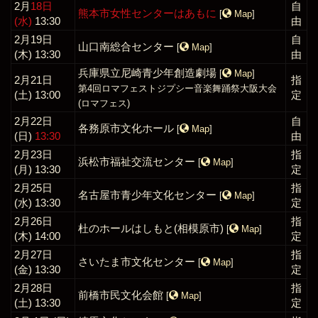
2月
18日
自
熊本市女性センターはあもに
[
Map
]
(水)
13:30
由
2月19日
自
山口南総合センター
[
Map
]
(木) 13:30
由
兵庫県立尼崎青少年創造劇場
[
Map
]
2月21日
指
第4回ロマフェストジプシー音楽舞踊祭大阪大会
(土) 13:00
定
(ロマフェス)
2月22日
自
各務原市文化ホール
[
Map
]
(日)
13:30
由
2月23日
指
浜松市福祉交流センター
[
Map
]
(月) 13:30
定
2月25日
指
名古屋市青少年文化センター
[
Map
]
(水) 13:30
定
2月26日
指
杜のホールはしもと(相模原市)
[
Map
]
(木) 14:00
定
2月27日
指
さいたま市文化センター
[
Map
]
(金) 13:30
定
2月28日
指
前橋市民文化会館
[
Map
]
(土) 13:30
定