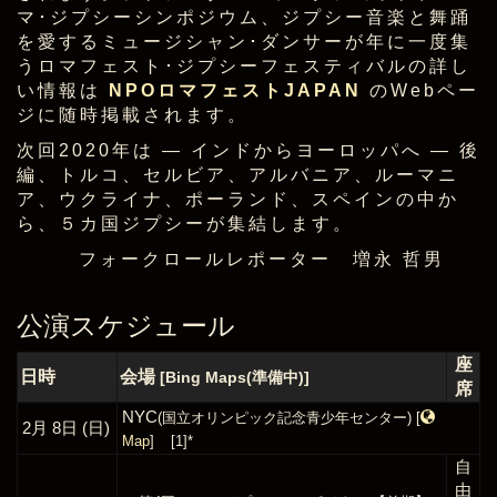
マ･ジプシーシンポジウム、ジプシー音楽と舞踊
を愛するミュージシャン･ダンサーが年に一度集
うロマフェスト･ジプシーフェスティバルの詳し
い情報は
NPOロマフェストJAPAN
のWebペー
ジに随時掲載されます。
次回2020年は ― インドからヨーロッパへ ― 後
編、トルコ、セルビア、アルバニア、ルーマニ
ア、ウクライナ、ポーランド、スペインの中か
ら、５カ国ジプシーが集結します。
フォークロールレポーター 増永 哲男
公演スケジュール
座
日時
会場
[Bing Maps(準備中)]
席
NYC
(国立オリンピック記念青少年センター)
[
2月 8日 (日)
Map
]
[1]*
自
由