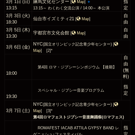
3月 1日 (日)
練馬文化センター
指
[
Map
]
＋
13:15
定
13:15～ わくわく交流公演 / 14:00～ 本公演
3月 3日 (火)
自
仙台市イズミティ21
[
Map
]
18:30
由
3月 5日 (木)
自
宇都宮市文化会館
[
Map
]
13:30
由
NYC
(国立オリンピック記念青少年センター)
[
3月 6日 (金)
Map
]
[2]*
自
由
第4回 ロマ・ジプシーシンポジウム 【後期】
(無
18:00
料)
指
スペシャル・ジプシー音楽プログラム
定
19:30
NYC
(国立オリンピック記念青少年センター)
[
3月 7日 (土)
Map
]
[3]*
第4回ロマフェストジプシー音楽舞踊祭(ロマフェス)
指
ROMAFEST IACAB ATTILA GYPSY BAND
レ
定
ゲニェシュ･フェスティバル