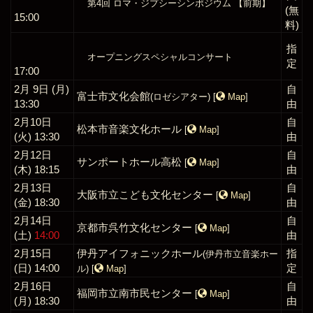
第4回 ロマ・ジプシーシンポジウム 【前期】
(無
15:00
料)
指
オープニングスペシャルコンサート
定
17:00
2月 9日 (月)
自
富士市文化会館
(ロゼシアター)
[
Map
]
13:30
由
2月10日
自
松本市音楽文化ホール
[
Map
]
(火) 13:30
由
2月12日
自
サンポートホール高松
[
Map
]
(木) 18:15
由
2月13日
自
大阪市立こども文化センター
[
Map
]
(金) 18:30
由
2月14日
自
京都市呉竹文化センター
[
Map
]
(土)
14:00
由
2月15日
伊丹アイフォニックホール
指
(伊丹市立音楽ホー
(日) 14:00
定
ル)
[
Map
]
2月16日
自
福岡市立南市民センター
[
Map
]
(月) 18:30
由