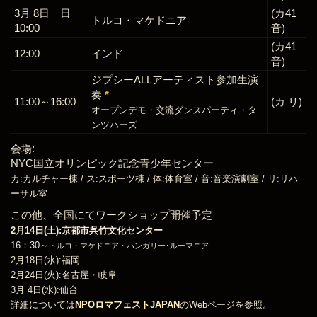
3月 8日 日
(カ41
トルコ・マケドニア
10:00
音)
(カ41
12:00
インド
音)
ジプシーALLアーティスト参加生演
奏
*
11:00～16:00
(カ リ)
オープンデモ・交流ダンスパーティ・タ
ンツハーズ
会場:
NYC国立オリンピック記念青少年センター
カ:カルチャー棟 / ス:スポーツ棟 / 体:体育室 / 音:音楽演劇室 / リ:リハ
ーサル室
この他、全国にてワークショップ開催予定
2月14日(土):京都市呉竹文化センター
16：30～
トルコ・マケドニア・ハンガリー･ルーマニア
2月18日(水):福岡
2月24日(火):名古屋・岐阜
3月 4日(水):仙台
詳細については
NPOロマフェストJAPAN
のWebページを参照。