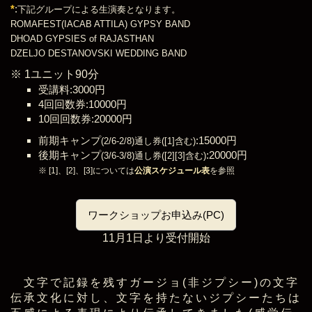
*
:
下記グループによる生演奏となります。
ROMAFEST(IACAB ATTILA) GYPSY BAND
DHOAD GYPSIES of RAJASTHAN
DZELJO DESTANOVSKI WEDDING BAND
※ 1ユニット90分
受講料:3000円
4回回数券:10000円
10回回数券:20000円
前期キャンプ
:15000円
(2/6-2/8)通し券([1]含む)
後期キャンプ
:20000円
(3/6-3/8)通し券([2][3]含む)
※ [1]、[2]、[3]については
公演スケジュール表
を参照
ワークショップお申込み(PC)
11月1日より受付開始
文字で記録を残すガージョ(非ジプシー)の文字
伝承文化に対し、文字を持たないジプシーたちは