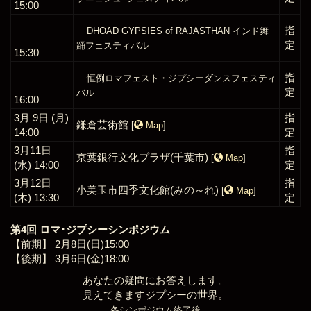
15:00
指
DHOAD GYPSIES of RAJASTHAN
インド舞
定
踊フェスティバル
15:30
指
恒例ロマフェスト・ジプシーダンスフェスティ
定
バル
16:00
3月 9日 (月)
指
鎌倉芸術館
[
Map
]
14:00
定
3月11日
指
京葉銀行文化プラザ(千葉市)
[
Map
]
(水) 14:00
定
3月12日
指
小美玉市四季文化館(みの～れ)
[
Map
]
(木) 13:30
定
第4回 ロマ･ジプシーシンポジウム
【前期】 2月8日(日)15:00
【後期】 3月6日(金)18:00
あなたの疑問にお答えします。
見えてきますジプシーの世界。
各シンポジウム終了後