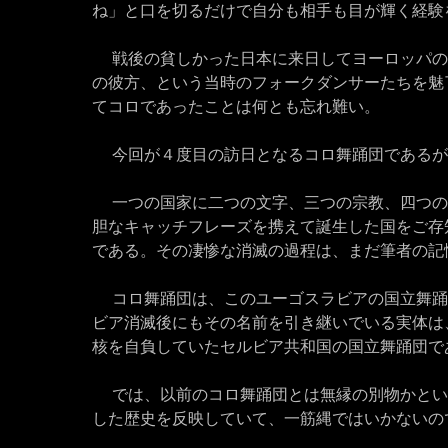
ね」と口を切るだけで自分も相手も目が輝く経験
戦後の貧しかった日本に来日してヨーロッパの
の彼方、という当時のフォークダンサーたちを魅
てコロであったことは何とも忘れ難い。
今回が４度目の訪日となるコロ舞踊団であるが
一つの国家に二つの文字、三つの宗教、四つの
胆なキャッチフレーズを携えて誕生した国をご存
である。その凄惨な消滅の過程は、まだ筆者の記
コロ舞踊団は、このユーゴスラビアの国立舞踊
ビア消滅後にもその名前を引き継いでいる実体は
核を自負していたセルビア共和国の国立舞踊団で
では、以前のコロ舞踊団とは無縁の別物かとい
した歴史を反映していて、一筋縄ではいかないの