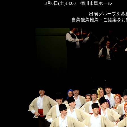
3
月
6
日
(
土
)14:00
桶川市民ホール
出演グループ
自薦他薦推薦・ご提案をお