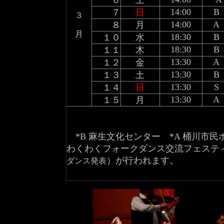
６
土
14:00
B
７
日
３
14:00
A
８
月
月
18:30
B
１０
水
18:30
B
１１
木
13:30
A
１２
金
13:30
B
１３
土
13:30
S
１４
日
13:30
A
１５
月
*B 麻生文化センター *A 桶川市民
わくわくフォークダンス交流フェステ
）
が行われます。
ダンス発表