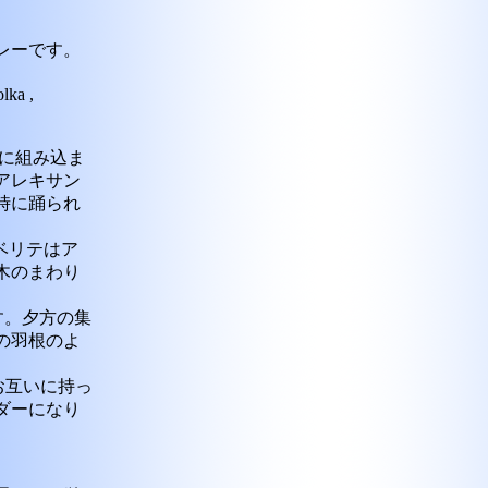
レーです。
lka ,
部に組み込ま
アレキサン
時に踊られ
アベリテはア
木のまわり
です。夕方の集
の羽根のよ
をお互いに持っ
ダーになり