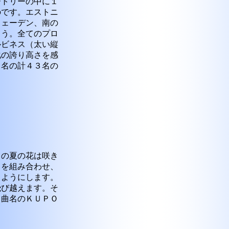
ートリーの中に１
のです。エストニ
ウェーデン、南の
ょう。全てのプロ
ルビネス（太い縦
化の誇り高さを感
２名の計４３名の
ての夏の花は咲き
々を組み合わせ、
うようにします。
飛び越えます。そ
。曲名のＫＵＰＯ