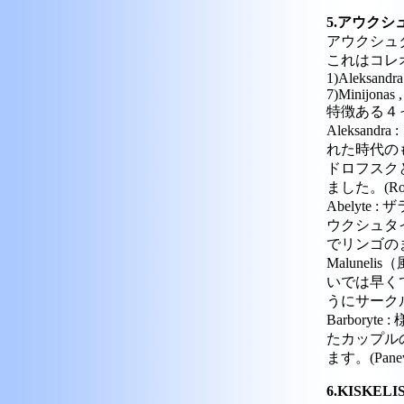
5.アウク
アウクシュ
これはコレ
1)Aleksandra 
7)Minijonas ,
特徴ある４
Aleksa
れた時代の
ドロフスク
ました。(Roki
Abelyt
ウクシュタ
でリンゴのま
Malune
いでは早く
うにサークルは
Barbor
たカップル
ます。(Panev
6.KISK