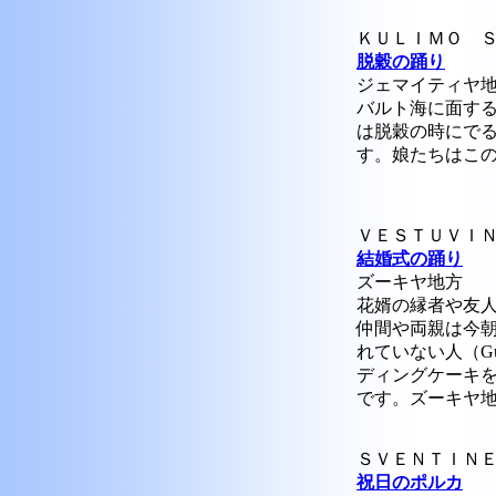
ＫＵＬＩＭＯ ＳＯＫＩ
脱穀の踊り
ジェマイティヤ
バルト海に面す
は脱穀の時にで
す。娘たちはこ
ＶＥＳＴＵＶＩＮＩＡ
結婚式の踊り
ズーキヤ地方
花婿の縁者や友
仲間や両親は今
れていない人（Gu
ディングケーキ
です。ズーキヤ
ＳＶＥＮＴＩＮＥ Ｐ
祝日のポルカ