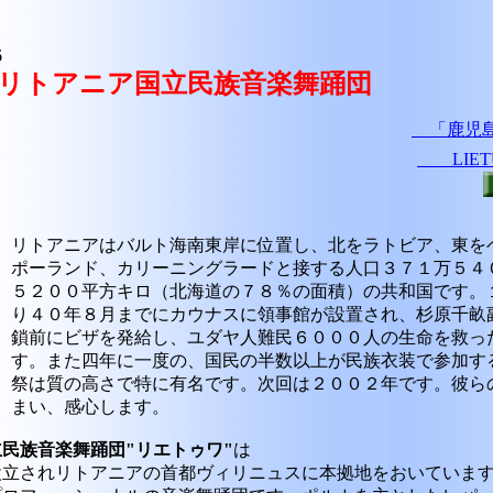
6
リトアニア国立民族音楽舞踊団
「鹿児島公演
LIETUV
リトアニアはバルト海南東岸に位置し、北をラトビア、東を
ポーランド、カリーニングラードと接する人口３７１万５４
５２００平方キロ（北海道の７８％の面積）の共和国です。
り４０年８月までにカウナスに領事館が設置され、杉原千畝
鎖前にビザを発給し、ユダヤ人難民６０００人の生命を救っ
す。また四年に一度の、国民の半数以上が民族衣装で参加す
祭は質の高さで特に有名です。次回は２００２年です。彼ら
まい、感心します。
民族音楽舞踊団"リエトゥワ"
は
立されリトアニアの首都ヴィリニュスに本拠地をおいています