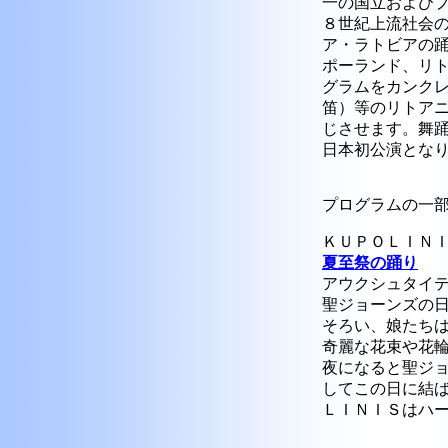
一の国立および
８世紀上流社会
ア・ラトビアの
ポーランド、リ
グラムをカンク
笛）等のリトア
じさせます。舞
日本初公演とな
プログラムの一
ＫＵＰＯＬＩＮＩＳ (St.
夏至祭の踊り
アウクシュタイ
聖ジョーンズの
そろい、娘たち
奇麗な花束や花
夜になると聖ジ
してこの日に結
ＬＩＮＩＳはハ