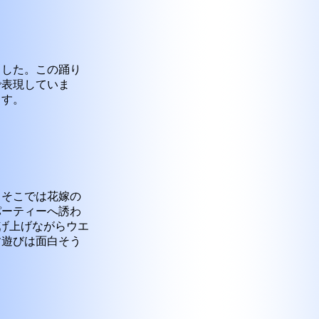
ました。この踊り
で表現していま
ます。
。そこでは花嫁の
パーティーへ誘わ
を投げ上げながらウエ
す遊びは面白そう