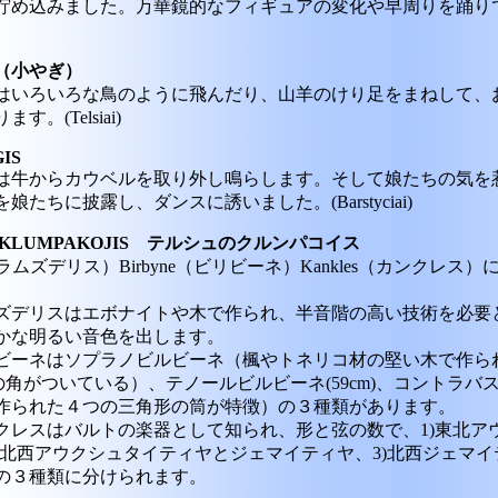
貯め込みました。万華鏡的なフィギュアの変化や早周りを踊り
IS（小やぎ）
はいろいろな鳥のように飛んだり、山羊のけり足をまねして、
す。(Telsiai)
GIS
は牛からカウベルを取り外し鳴らします。そして娘たちの気を
娘たちに披露し、ダンスに誘いました。(Barstyciai)
IU KLUMPAKOJIS テルシュのクルンパコイス
is（ラムズデリス）Birbyne（ビリビーネ）Kankles（カンクレス
ズデリスはエボナイトや木で作られ、半音階の高い技術を必要
かな明るい音色を出します。
ビーネはソプラノビルビーネ（楓やトネリコ材の堅い木で作られ
の角がついている）、テノールビルビーネ(59cm)、コントラバ
作られた４つの三角形の筒が特徴）の３種類があります。
クレスはバルトの楽器として知られ、形と弦の数で、1)東北ア
2)北西アウクシュタイティヤとジェマイティヤ、3)北西ジェマ
の３種類に分けられます。