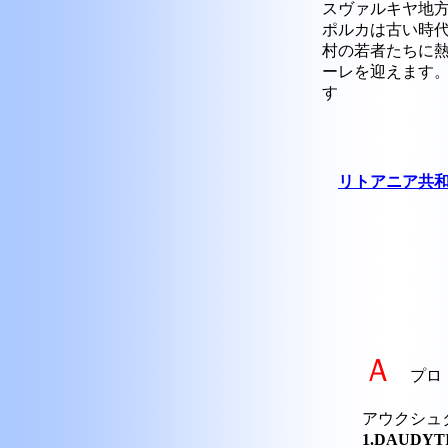
スヴァルキヤ地
ポルカは古い時
村の若者たちに
ーレを迎えます
す
リトアニア共
Ａ
プロ
アウクシュ
1.DAUD