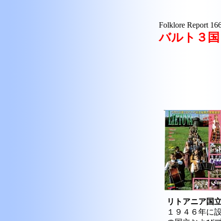
Folklore Report 16
バルト３国
リトアニア国立
１９４６年に設