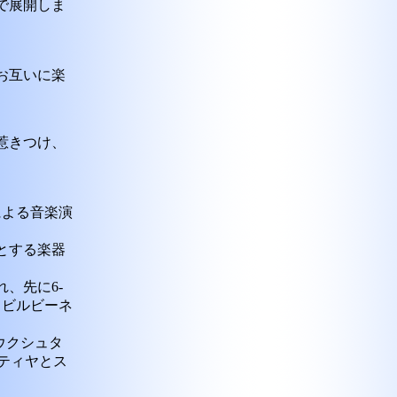
で展開しま
お互いに楽
惹きつけ、
）による音楽演
とする楽器
、先に6-
スビルビーネ
ウクシュタ
イティヤとス