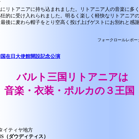
方
代にリトアニアに持ち込まれました。リトアニア人の音楽に多
熱狂的に受け入れられました。明るく楽しく軽快なリトアニア
。最後に麦わら帽子をとり空高く投げ上げゲストにお別れと感
フォークロールレポー
和国在日大使館開設記念公演
バルト三国リトアニアは
音楽・衣装・ポルカの３王国
タイティヤ地方
YTIS（ダウディティス）