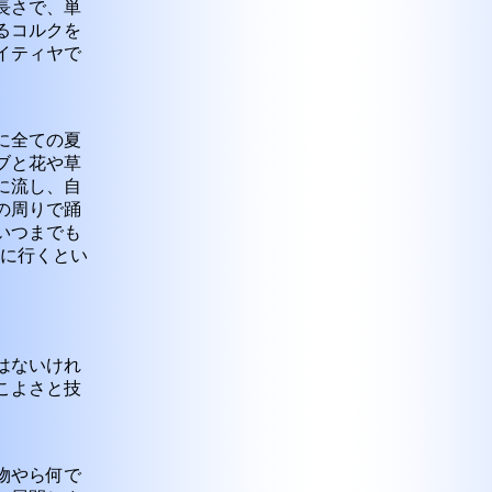
長さで、単
るコルクを
イティヤで
に全ての夏
ブと花や草
に流し、自
の周りで踊
いつまでも
みに行くとい
はないけれ
こよさと技
物やら何で