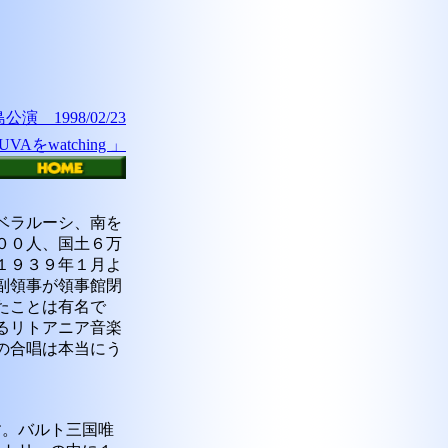
 1998/02/23
Aをwatching 」
ベ
ラルーシ、南を
００人、国土６万
１９３９年１月よ
副領事が領事館閉
たことは有名で
るリトアニア音楽
の合唱は本当にう
。バルト三国唯