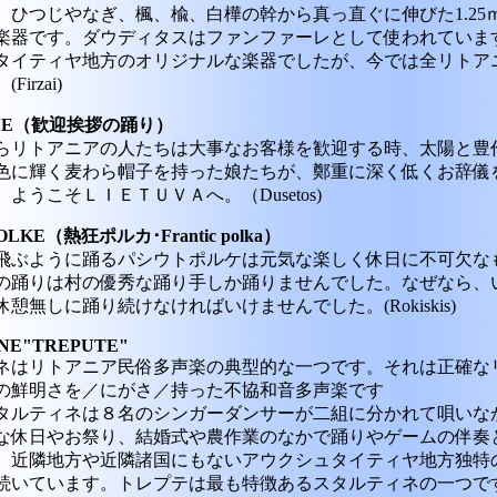
、ひつじやなぎ、楓、楡、白樺の幹から真っ直ぐに伸びた1.25ｍか
楽器です。ダウディタスはファンファーレとして使われていま
タイティヤ地方のオリジナルな楽器でしたが、今では全リトア
irzai)
RINE（歓迎挨拶の踊り）
らリトアニアの人たちは大事なお客様を歓迎する時、太陽と豊
色に輝く麦わら帽子を持った娘たちが、鄭重に深く低くお辞儀
ようこそＬＩＥＴＵＶＡへ。（Dusetos)
POLKE（熱狂ポルカ･Frantic polka）
飛ぶように踊るパシウトポルケは元気な楽しく休日に不可欠な
の踊りは村の優秀な踊り手しか踊りませんでした。なぜなら、
憩無しに踊り続けなければいけませんでした。(Rokiskis)
INE"TREPUTE"
ネはリトアニア民俗多声楽の典型的な一つです。それは正確な
の鮮明さを／にがさ／持った不協和音多声楽です
タルティネは８名のシンガーダンサーが二組に分かれて唄いな
な休日やお祭り、結婚式や農作業のなかで踊りやゲームの伴奏
。近隣地方や近隣諸国にもないアウクシュタイティヤ地方独特
いています。トレプテは最も特徴あるスタルティネの一つです。(B