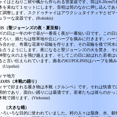
ャイはとねりこ材や楓から作られる管楽器です。筒は8-20cmの
本を束ねて１セットにします。音程は筒のなかに押し込んであ
て調整します。スクドゥチャイはアウクシュタイティヤとゼマ
ーな楽器です。(Rokiskis)
LINIS（聖ジョーンズの夜・夏至祭）
ズの日は一年の中で昼が一番長く夜が一番短い日です。この日
そろい、娘たちは牧草地や丘にハーブを摘みに行きます。ハー
み合わせ、奇麗な花束や花輪を作ります。その花輪を後で河水
を占うようにします。夜になると聖ジョーンズの火を焚き、そ
神聖な火の上を飛び越えます。そしてこの日に結ばれた若者は
ると言い伝えられています。曲名のKUPOLINISはハーブを摘
zpaliai)
ィヤ地方
TKOJIS（木靴の踊り）
ィヤで好まれる履き物は木靴（クルンペ）です。それは快適で
用的であり、面白い踊りには最適です。若者たちは彼らのかっ
で踊ります。(Vieksniai)
LAS （大きな桶）
いろいろな目的に使われていました。村の人々は脂身、水、穀