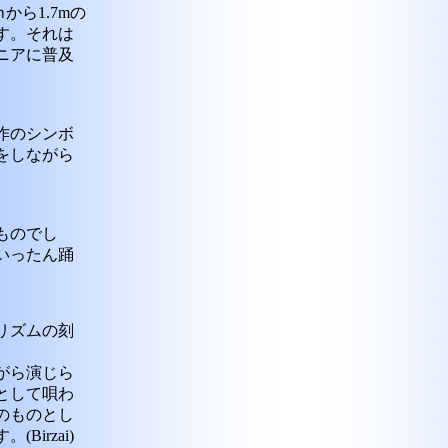
ら1.7mの
す。それは
ニアに普及
作のシンボ
をしながら
ものでし
いったん踊
リズムの刻
がら演じら
として唄わ
のものとし
irzai)