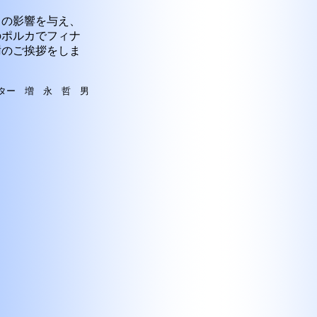
くの影響を与え、
のポルカでフィナ
謝のご挨拶をしま
ター 増 永 哲 男