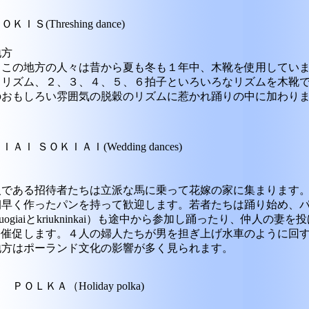
Ｓ(Threshing dance)
地方
るこの地方の人々は昔から夏も冬も１年中、木靴を使用してい
るリズム、２、３、４、５、６拍子といろいろなリズムを木靴
のおもしろい雰囲気の脱穀のリズムに惹かれ踊りの中に加わり
Ｉ ＳＯＫＩＡＩ(Wedding dances)
人である招待者たちは立派な馬に乗って花嫁の家に集まります
朝早く作ったパンを持って歓迎します。若者たちは踊り始め、
ogiaiとkriukninkai）も途中から参加し踊ったり、仲人の妻
を催促します。４人の婦人たちが男を担ぎ上げ水車のように回
地方はポーランド文化の影響が多く見られます。
ＯＬＫＡ（Holiday polka)