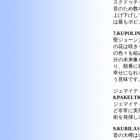
スクドゥチ
音のため数
上げ下げし
は最もポピュラ
7.KUPO
聖ジョーン
の花は咲き
の色々を組
分の未来像
り、順番に
幸せになれ
う意味です。(U
ジェマイテ
8.PAKEL
ジェマイテ
ど非常に実
術を発揮し木靴
9.KUBI
昔の大樽は