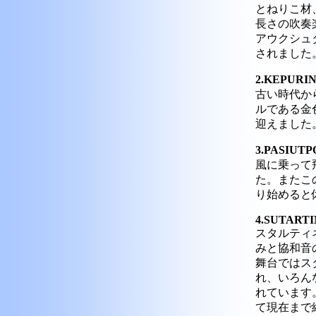
とねりこ材
長さの吹奏
アウクシュ
されました。(F
2.KEPU
古い時代か
ルである金
迎えました。
3.PASIUT
風に乗って
た。またこ
り始めると休
4.SUTART
スタルティ
みと協和音
舞台ではス
れ、いろん
れています
て現在まで続