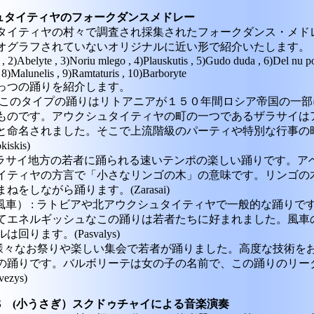
シュタイティヤのフォークダンスメドレー
タイティヤの村々で調査され採集されたフォークダンス・メド
オグラフされていないオリジナルに近い形で紹介いたします。
, 2)Abelyte , 3)Noriu mlego , 4)Plauskutis , 5)Gudo duda , 6)Del nu po
 8)Malunelis , 9)Ramtaturis , 10)Barboryte
っつの踊りを紹介します。
ndra : このタイプの踊りはリトアニアが１５０年間ロシア帝国の一
ものです。アウクシュタイティヤの町の一つであるザラサイは
と命名されました。そこで上流階級のパーティや特別な行事の
skis)
e : ザラサイ地方の若者に踊られる速いテンポの楽しい踊りです。
イティヤの方言で「小さなリンゴの木」の意味です。リンゴの
ねをしながら踊ります。(Zarasai)
lis（風車） : ラトビアや北アウクシュタイティヤで一般的な踊り
てエネルギッシュなこの踊りは若者たちに好まれました。風車
回ります。(Pasvalys)
yte : 様々なお祭りや楽しい集会で若者が踊りました。高度な技術
の踊りです。バルボリーテは女の子の名前で、この踊りのリー
ezys)
ELIS (小うさぎ）スクドゥチャイによる音楽演奏