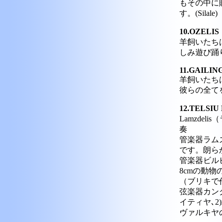
もその中に
す。(Silale)
10.OZEL
羊飼いたち
しみ遊び踊りま
11.GAILIN
羊飼いたち
彼らの全てを
12.TELS
Lamzdel
奏
管楽器ラム
です。朗ら
管楽器ビル
8cmの動物
（ブリキで
弦楽器カン
イティヤ､
ヴァルキヤ