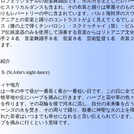
プロフェッショナルの音楽舞踊団です。ポルカを主としたレパ
のヒストリカルダンスも含まれ、その衣装と踊りは華麗そのも
踊りもレパートリーの中に含まれています。バルト海対岸のス
トアニアとの音楽と踊りのコントラストがよく見えてくるでし
レス（膝の上で弾くチンバロン）・スクドゥチャイ（笛）・ビ
ニア伝統楽器のみを使用して演奏する音楽からはリトアニア文
踊手２４名 音楽舞踊手８名 音楽８名 芸術監督１名 衣装
ります。
部紹介
John's night dance)
ティヤ地方
日は一年の中で昼が一番長く夜が一番短い日です。この日に全
は牧草地や丘にハーブを摘みに行きます。ハーブと花や草の色
輪を作ります。その花輪を後で河水に流し、自分の未来像を占
ョーンズの火を焚き、その周りで踊り、順番に神聖な火の上を
ばれた若者はいつまでも幸せになれると言い伝えられています
ーブを摘みに行くという意味です。